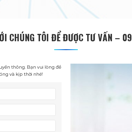
VỚI CHÚNG TÔI ĐỂ ĐƯỢC TƯ VẤN – 091
yền thông. Bạn vui lòng để
óng và kịp thời nhé!