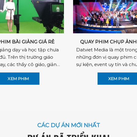
HIM BÀI GIẢNG GIÁ RẺ
QUAY PHIM CHỤP ẢNH 
giảng dạy và học tập chưa
Datviet Media là một tron
 đủ. Trên thị trường giáo
những đơn vị quay phim 
ay, các thầy cô giáo, giảng
sự kiện, event uy tín và ch
m bắt...
nghiệp có địa chỉ tại Hà N
động từ đầu năm 2006...
XEM PHIM
XEM PHIM
CÁC DỰ ÁN MỚI NHẤT