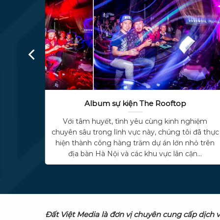
Album sinh nhật bé Đức Anh
hiệm
Với tâm huyết, tình yêu cùng kinh nghiệm
đã thực
chuyên sâu trong lĩnh vực này, chúng tôi đã thực
ỏ trên
hiện thành công hàng trăm dự án lớn nhỏ trên
...
địa bàn Hà Nội và các khu vực lân cận...
Đất Việt Media là đơn vị chuyên cung cấp dịch 