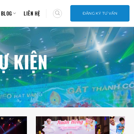
BLOG
LIÊN HỆ
ĐĂNG KÝ TƯ VẤN
Ự KIỆN