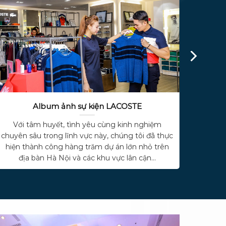
Album sinh nhật bé Thùy Dương 1 tuổi
Albu
Với tâm huyết, tình yêu cùng kinh nghiệm
Với
chuyên sâu trong lĩnh vực này, chúng tôi đã thực
chuyên
hiện thành công hàng trăm dự án lớn nhỏ trên
hiện 
địa bàn Hà Nội và các khu vực lân cận...
đị