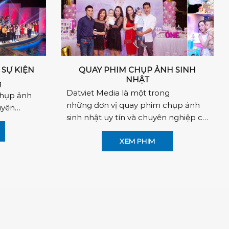
SỰ KIỆN
QUAY PHIM CHỤP ẢNH SINH
NHẬT
g
Datviet Media là một trong
chụp ảnh
những đơn vị quay phim chụp ảnh
uyên
sinh nhật uy tín và chuyên nghiệp có
ội. Hoạt
địa chỉ tại Hà Nội. Hoạt động từ đầu
năm 2006 với nhiều...
XEM PHIM