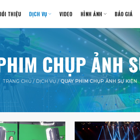
IỚI THIỆU
DỊCH VỤ
VIDEO
HÌNH ẢNH
BÁO GIÁ
PHIM CHỤP ẢNH S
TRANG CHỦ / DỊCH VỤ /
QUAY PHIM CHỤP ẢNH SỰ KIỆN