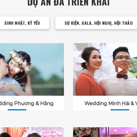
DỰ ÁN ĐÃ TRIỂN KHAI
SINH NHẬT, KỶ YẾU
SỰ KIỆN, GALA, HỘI NGHỊ, HỘI THẢO
dding Phương & Hằng
Wedding Minh Hải & 