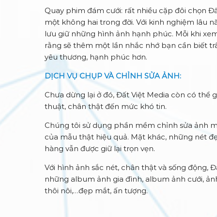
Quay phim đám cưới: rất nhiều cặp đôi chọn Đất
một không hai trong đời. Với kinh nghiệm lâu 
lưu giữ những hình ảnh hạnh phúc. Mỗi khi xem 
rằng sẽ thêm một lần nhắc nhớ bạn cần biết tr
yêu thương, hạnh phúc hơn.
DỊCH VỤ CHỤP VÀ CHỈNH SỬA ẢNH:
Chưa dừng lại ở đó, Đất Việt Media còn có thể
thuật, chân thật đến mức khó tin.
Chúng tôi sử dụng phần mềm chỉnh sửa ảnh mớ
của mẫu thật hiệu quả. Mặt khác, những nét đẹ
hàng vẫn được giữ lại trọn vẹn.
Với hình ảnh sắc nét, chân thật và sống động, 
những album ảnh gia đình, album ảnh cưới, ản
thôi nôi,…đẹp mắt, ấn tượng.