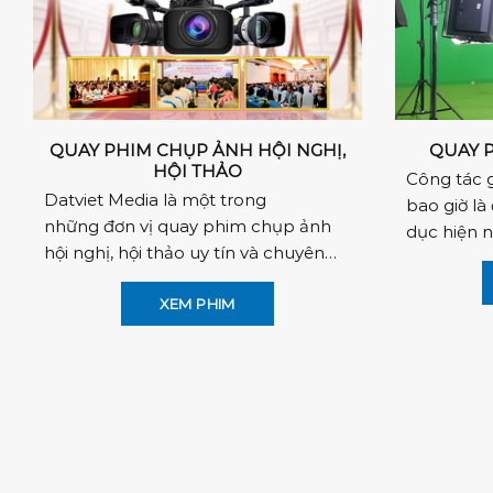
QUAY PHIM CHỤP ẢNH HỘI NGHỊ,
QUAY P
HỘI THẢO
Công tác 
Datviet Media là một trong
bao giờ là
những đơn vị quay phim chụp ảnh
dục hiện n
hội nghị, hội thảo uy tín và chuyên
viên đã nắ
nghiệp có địa chỉ tại Hà Nội. Hoạt
động từ đầu năm...
XEM PHIM