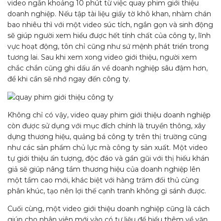
video ngắn khoảng 10 phút từ việc quay phim giới thiệu
doanh nghiệp. Nếu tập tài liệu giấy tờ khô khan, nhàm chán
bao nhiêu thì với một video súc tích, ngắn gọn và sinh động
sẽ giúp người xem hiểu được hết tính chất của công ty, lĩnh
vực hoạt động, tôn chỉ cũng như sứ mệnh phát triển trong
tương lai. Sau khi xem xong video giới thiệu, người xem
chắc chắn cũng ghi dấu ấn về doanh nghiệp sâu đậm hơn,
để khi cần sẽ nhớ ngay đến công ty.
Không chỉ có vậy, video quay phim giới thiệu doanh nghiệp
còn được sử dụng với mục đích chính là truyền thông, xây
dựng thương hiệu, quảng bá công ty trên thị trường cũng
như các sản phẩm chủ lực mà công ty sản xuất. Một video
tự giới thiệu ấn tượng, độc đáo và gần gũi với thị hiếu khán
giả sẽ giúp nâng tầm thương hiệu của doanh nghiệp lên
một tầm cao mới, khác biệt với hàng trăm đối thủ cùng
phân khúc, tạo nên lợi thế cạnh tranh không gì sánh được.
Cuối cùng, một video giới thiệu doanh nghiệp cũng là cách
giúp cho nhân viên mới vào có tư liệu để hiểu thêm về văn