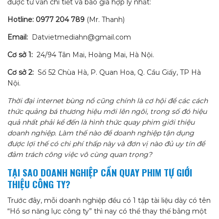
được tư vấn chi tiết và báo giá hợp lý nhất:
Hotline:
0977 204 789
(Mr. Thanh)
Email:
Datvietmediahn@gmail.com
Cơ sở 1:
24/94 Tân Mai, Hoàng Mai, Hà Nội.
Cơ sở 2:
Số 52 Chùa Hà, P. Quan Hoa, Q. Cầu Giấy, TP Hà
Nội.
Thời đại internet bùng nổ cũng chính là cơ hội để các cách
thức quảng bá thương hiệu mới lên ngôi, trong số đó hiệu
quả nhất phải kể đến là hình thức quay phim giới thiệu
doanh nghiệp. Làm thế nào để doanh nghiệp tận dụng
được lợi thế có chi phí thấp này và đơn vị nào đủ uy tín để
đảm trách công việc vô cùng quan trọng?
TẠI SAO DOANH NGHIỆP CẦN QUAY PHIM TỰ GIỚI
THIỆU CÔNG TY?
Trước đây, mỗi doanh nghiệp đều có 1 tập tài liệu dày có tên
“Hồ sơ năng lực công ty” thì nay có thể thay thế bằng một