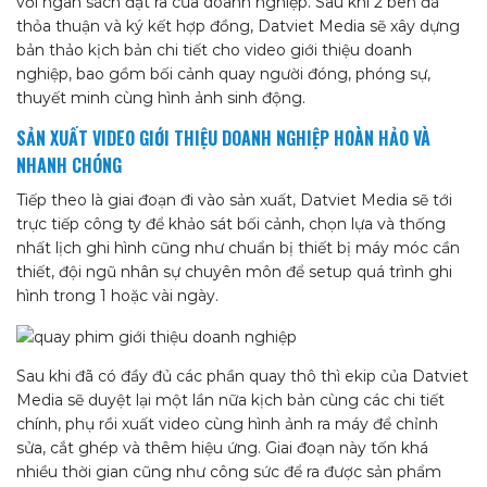
với ngân sách đặt ra của doanh nghiệp. Sau khi 2 bên đã
thỏa thuận và ký kết hợp đồng, Datviet Media sẽ xây dựng
bản thảo kịch bản chi tiết cho video giới thiệu doanh
nghiệp, bao gồm bối cảnh quay người đóng, phóng sự,
thuyết minh cùng hình ảnh sinh động.
SẢN XUẤT VIDEO GIỚI THIỆU DOANH NGHIỆP HOÀN HẢO VÀ
NHANH CHÓNG
Tiếp theo là giai đoạn đi vào sản xuất, Datviet Media sẽ tới
trực tiếp công ty để khảo sát bối cảnh, chọn lựa và thống
nhất lịch ghi hình cũng như chuẩn bị thiết bị máy móc cần
thiết, đội ngũ nhân sự chuyên môn để setup quá trình ghi
hình trong 1 hoặc vài ngày.
Sau khi đã có đầy đủ các phần quay thô thì ekip của Datviet
Media sẽ duyệt lại một lần nữa kịch bản cùng các chi tiết
chính, phụ rồi xuất video cùng hình ảnh ra máy để chỉnh
sửa, cắt ghép và thêm hiệu ứng. Giai đoạn này tốn khá
nhiều thời gian cũng như công sức để ra được sản phẩm