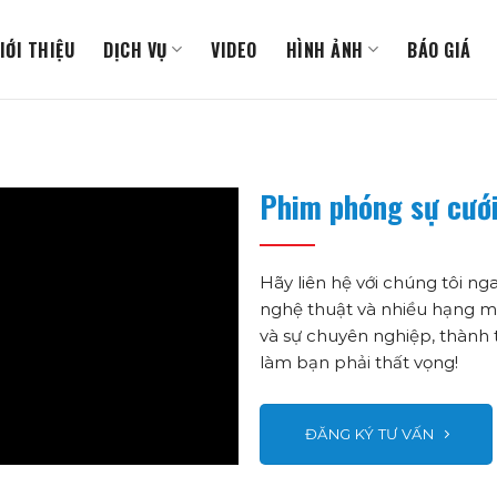
IỚI THIỆU
DỊCH VỤ
VIDEO
HÌNH ẢNH
BÁO GIÁ
Phim phóng sự cướ
Hãy liên hệ với chúng tôi 
nghệ thuật và nhiều hạng mụ
và sự chuyên nghiệp, thành t
làm bạn phải thất vọng!
ĐĂNG KÝ TƯ VẤN