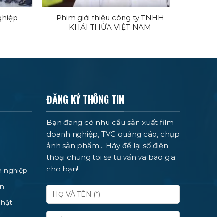
ghiệp
Phim giới thiệu công ty TNHH
TVC 
KHẢI THỪA VIỆT NAM
ĐĂNG KÝ THÔNG TIN
Bạn đang có nhu cầu sản xuất film
doanh nghiệp, TVC quảng cáo, chụp
ảnh sản phẩm... Hãy để lại số điện
thoại chúng tôi sẽ tư vấn và báo giá
cho bạn!
h nghiệp
ện
nhật