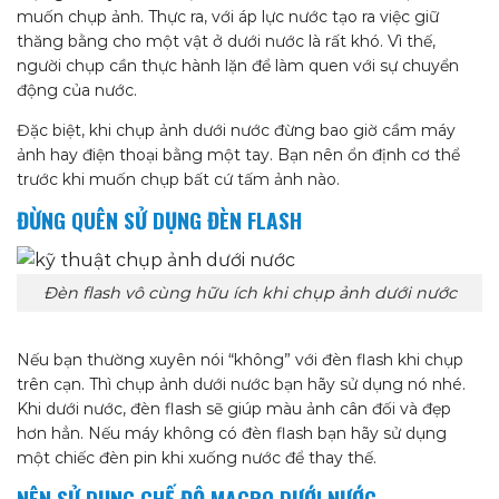
muốn chụp ảnh. Thực ra, với áp lực nước tạo ra việc giữ
thăng bằng cho một vật ở dưới nước là rất khó. Vì thế,
người chụp cần thực hành lặn để làm quen với sự chuyển
động của nước.
Đặc biệt, khi chụp ảnh dưới nước đừng bao giờ cầm máy
ảnh hay điện thoại bằng một tay. Bạn nên ổn định cơ thể
trước khi muốn chụp bất cứ tấm ảnh nào.
ĐỪNG QUÊN SỬ DỤNG ĐÈN FLASH
Đèn flash vô cùng hữu ích khi chụp ảnh dưới nước
Nếu bạn thường xuyên nói “không” với đèn flash khi chụp
trên cạn. Thì chụp ảnh dưới nước bạn hãy sử dụng nó nhé.
Khi dưới nước, đèn flash sẽ giúp màu ảnh cân đối và đẹp
hơn hẳn. Nếu máy không có đèn flash bạn hãy sử dụng
một chiếc đèn pin khi xuống nước để thay thế.
NÊN SỬ DỤNG CHẾ ĐỘ MACRO DƯỚI NƯỚC