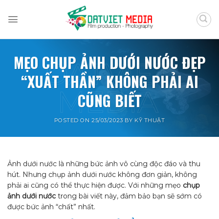
Skip
to
content
MẸO CHỤP ẢNH DƯỚI NƯỚC ĐẸP
“XUẤT THẦN” KHÔNG PHẢI AI
CŨNG BIẾT
POSTED ON
25/03/2023
BY
KỸ THUẬT
Ảnh dưới nước là những bức ảnh vô cùng độc đáo và thu
hút. Nhưng chụp ảnh dưới nước không đơn giản, không
phải ai cũng có thể thực hiện được. Với những mẹo
chụp
ảnh dưới nước
trong bài viết này, đảm bảo bạn sẽ sớm có
được bức ảnh “chất” nhất.