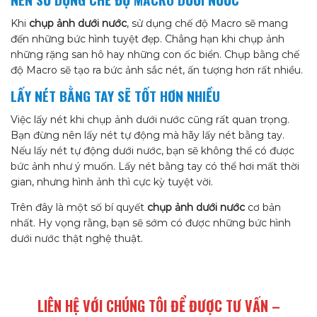
Khi
chụp ảnh dưới nước
, sử dụng chế độ Macro sẽ mang
đến những bức hình tuyệt đẹp. Chẳng hạn khi chụp ảnh
những rặng san hô hay những con ốc biển. Chụp bằng chế
độ Macro sẽ tạo ra bức ảnh sắc nét, ấn tượng hơn rất nhiều.
LẤY NÉT BẰNG TAY SẼ TỐT HƠN NHIỀU
Việc lấy nét khi chụp ảnh dưới nước cũng rất quan trọng.
Bạn đừng nên lấy nét tự động mà hãy lấy nét bằng tay.
Nếu lấy nét tự động dưới nước, bạn sẽ không thể có được
bức ảnh như ý muốn. Lấy nét bằng tay có thể hơi mất thời
gian, nhưng hình ảnh thì cực kỳ tuyệt vời.
Trên đây là một số bí quyết
chụp ảnh dưới nước
cơ bản
nhất. Hy vọng rằng, bạn sẽ sớm có được những bức hình
dưới nước thật nghệ thuật.
LIÊN HỆ VỚI CHÚNG TÔI ĐỂ ĐƯỢC TƯ VẤN –