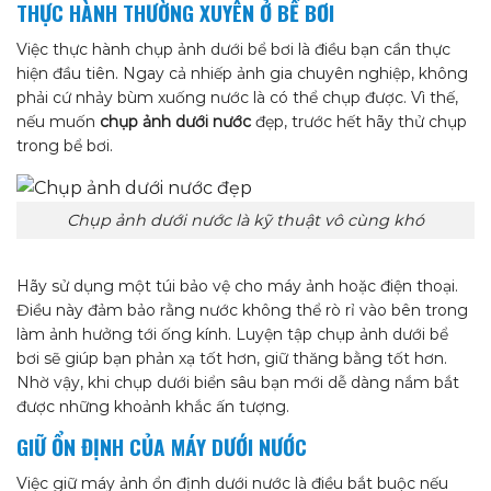
THỰC HÀNH THƯỜNG XUYÊN Ở BỂ BƠI
Việc thực hành chụp ảnh dưới bể bơi là điều bạn cần thực
hiện đầu tiên. Ngay cả nhiếp ảnh gia chuyên nghiệp, không
phải cứ nhảy bùm xuống nước là có thể chụp được. Vì thế,
nếu muốn
chụp ảnh dưới nước
đẹp, trước hết hãy thử chụp
trong bể bơi.
Chụp ảnh dưới nước là kỹ thuật vô cùng khó
Hãy sử dụng một túi bảo vệ cho máy ảnh hoặc điện thoại.
Điều này đảm bảo rằng nước không thể rò rỉ vào bên trong
làm ảnh hưởng tới ống kính. Luyện tập chụp ảnh dưới bể
bơi sẽ giúp bạn phản xạ tốt hơn, giữ thăng bằng tốt hơn.
Nhờ vậy, khi chụp dưới biển sâu bạn mới dễ dàng nắm bắt
được những khoảnh khắc ấn tượng.
GIỮ ỔN ĐỊNH CỦA MÁY DƯỚI NƯỚC
Việc giữ máy ảnh ổn định dưới nước là điều bắt buộc nếu